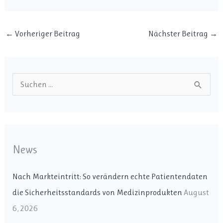
←
Vorheriger Beitrag
Nächster Beitrag
→
S
u
c
h
News
e
n
Nach Markteintritt: So verändern echte Patientendaten
n
die Sicherheitsstandards von Medizinprodukten
August
a
6, 2026
c