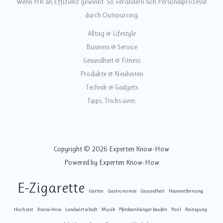
Wenn HR an Effizienz gewinnt: So verändern sich Personalprozesse
durch Outsourcing
Alltag & Lifestyle
Business & Service
Gesundheit & Fitness
Produkte & Neuheiten
Technik & Gadgets
Tipps, Tricks uvm.
Copyright © 2026 Experten Know-How
Powered by Experten Know-How
E-Zigarette
Garten
Gastronomie
Gesundheit
Haarentfernung
Hochzeit
Know-How
Landwirtschaft
Musik
Pferdeanhänger kaufen
Pool
Reinigung