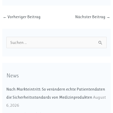
Geschmack
←
Vorheriger Beitrag
Nächster Beitrag
→
S
u
c
h
News
e
n
Nach Markteintritt: So verändern echte Patientendaten
n
die Sicherheitsstandards von Medizinprodukten
August
a
6, 2026
c