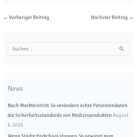
←
Vorheriger Beitrag
Nächster Beitrag
→
S
u
c
h
News
e
n
Nach Markteintritt: So verändern echte Patientendaten
n
die Sicherheitsstandards von Medizinprodukten
August
a
6, 2026
c
Wenn Städte Parkchaos stoppen: So gewinnt man