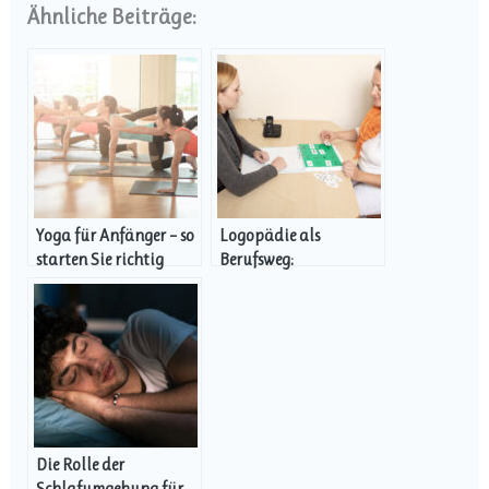
Ähnliche Beiträge:
Yoga für Anfänger – so
Logopädie als
starten Sie richtig
Berufsweg:
Jobmöglichkeiten und
Aufstiegschancen
erkunden
Die Rolle der
Schlafumgebung für