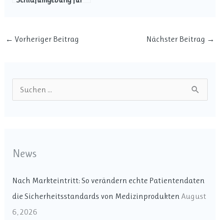
die Gesundheit: Ein
umfassender Leitfaden
←
Vorheriger Beitrag
Nächster Beitrag
→
S
u
c
h
News
e
n
Nach Markteintritt: So verändern echte Patientendaten
n
die Sicherheitsstandards von Medizinprodukten
August
a
6, 2026
c