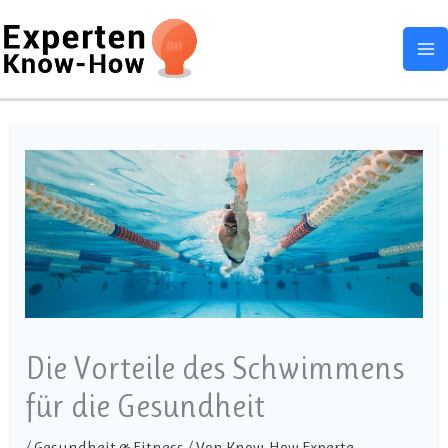
Zum
Ma
Inhalt
M
springen
Die Vorteile des Schwimmens
für die Gesundheit
/
Gesundheit & Fitness
/ Von
Know-How Experte