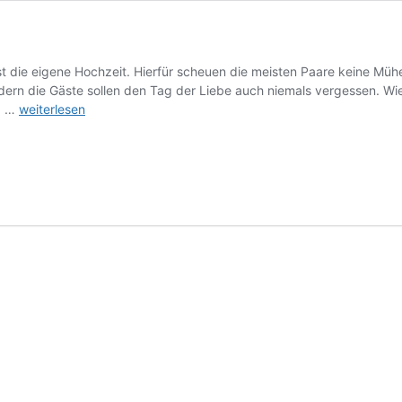
t die eigene Hochzeit. Hierfür scheuen die meisten Paare keine Mühen
ondern die Gäste sollen den Tag der Liebe auch niemals vergessen. 
Kreative
, …
weiterlesen
Locations
für
deine
Hochzeit